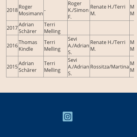
Roger
Roger
Renate H./Terri
Ma
2018
-
K./Simon
Mosimann
M.
Ma
F.
Adrian
Terri
2017
Schärer
Melling
Sevi
Thomas
Terri
Renate H./Terri
Ma
2016
A./Adrian
Kindle
Melling
M.
Ma
S.
Sevi
Adrian
Terri
Ma
2015
A./Adrian
Rossitza/Martina
Schärer
Melling
Ma
S.