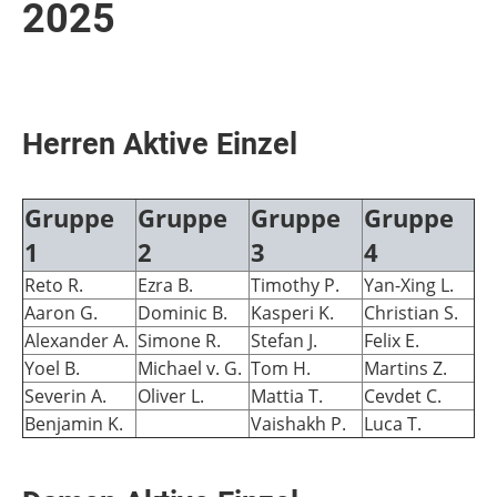
2025
Herren Aktive Einzel
Gruppe
Gruppe
Gruppe
Gruppe
1
2
3
4
Reto R.
Ezra B.
Timothy P.
Yan-Xing L.
Aaron G.
Dominic B.
Kasperi K.
Christian S.
Alexander A.
Simone R.
Stefan J.
Felix E.
Yoel B.
Michael v. G.
Tom H.
Martins Z.
Severin A.
Oliver L.
Mattia T.
Cevdet C.
Benjamin K.
Vaishakh P.
Luca T.