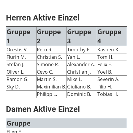
Herren Aktive Einzel
Gruppe
Gruppe
Gruppe
Gruppe
1
2
3
4
Orestis V.
Reto R.
Timothy P.
Kasperi K.
Flurin M.
Christian S.
Yan L.
Tom H.
Stefan J.
Simone R.
Alexander A.
Felix E.
Oliver L.
Cevo C.
Christian J.
Yoel B.
Ramon G.
Martin S.
Mike L.
Severin A.
Sky D.
Maximilian B.
Giuliano B.
Filip H.
Philipp L.
Dominic B.
Tobias H.
Damen Aktive Einzel
Gruppe
Ellen E.